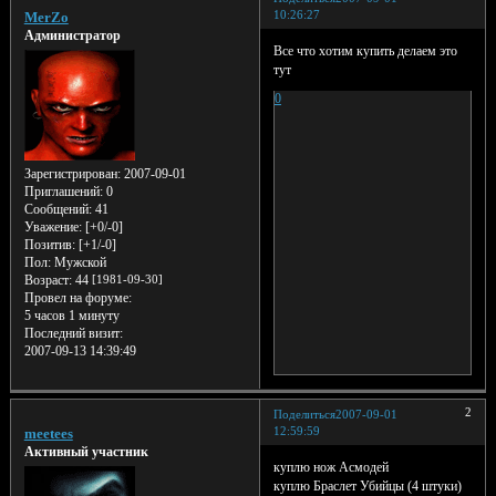
10:26:27
MerZo
Администратор
Все что хотим купить делаем это
тут
0
Зарегистрирован
: 2007-09-01
Приглашений:
0
Сообщений:
41
Уважение:
[+0/-0]
Позитив:
[+1/-0]
Пол:
Мужской
Возраст:
44
[1981-09-30]
Провел на форуме:
5 часов 1 минуту
Последний визит:
2007-09-13 14:39:49
2
Поделиться
2007-09-01
12:59:59
meetees
Активный участник
куплю нож Асмодей
куплю Браслет Убийцы (4 штуки)