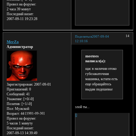
Провел на форуме:
2 часа 39 минут
Последний визит:
2007-09-11 19:23:28
14
Поделиться
2007-09-04
12:10:16
MerZo
Администратор
meetees
написал(а):
щас в наличии отоко
губозакаточная
машинка, кстати есть
еще обращайтесь
Зарегистрирован
: 2007-09-01
выдам подешевке
Приглашений:
0
Сообщений:
41
Уважение:
[+0/-0]
Позитив:
[+1/-0]
злой ты...
Пол:
Мужской
Возраст:
44
[1981-09-30]
0
Провел на форуме:
5 часов 1 минуту
Последний визит:
2007-09-13 14:39:49