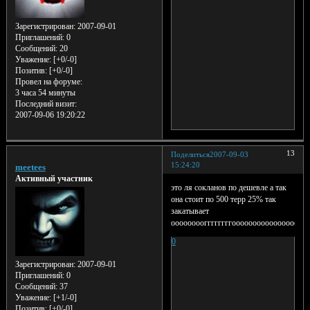
Зарегистрирован
: 2007-09-01
Приглашений:
0
Сообщений:
20
Уважение:
[+0/-0]
Позитив:
[+0/-0]
Провел на форуме:
3 часа 54 минуты
Последний визит:
2007-09-06 19:20:22
13
Поделиться
2007-09-03
15:24:20
meetees
Активный участник
это ля сокланов по дешевле а так
она стоит по 500 терр 25% так
закатывает
ооооооооггггггггооооооооооооооооггг
0
Зарегистрирован
: 2007-09-01
Приглашений:
0
Сообщений:
37
Уважение:
[+1/-0]
Позитив:
[+0/-0]