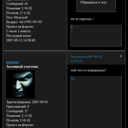
Обращаться в асю
Сообщений:
41
Уважение:
[+0/-0]
Позитив:
[+1/-0]
Пол:
Мужской
ты че серьезна :/
Возраст:
44
[1981-09-30]
Провел на форуме:
0
5 часов 1 минуту
Последний визит:
2007-09-13 14:39:49
4
Поделиться
2007-09-01
13:32:10
meetees
Активный участник
тебе что-то ненравиться?
+1
Зарегистрирован
: 2007-09-01
Приглашений:
0
Сообщений:
37
Уважение:
[+1/-0]
Позитив:
[+0/-0]
Провел на форуме: