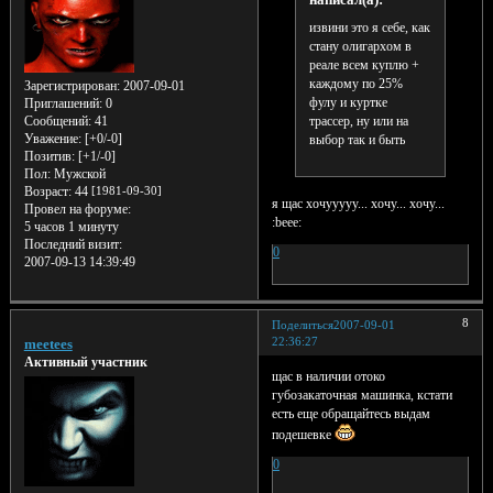
извини это я себе, как
стану олигархом в
реале всем куплю +
каждому по 25%
Зарегистрирован
: 2007-09-01
фулу и куртке
Приглашений:
0
Сообщений:
41
трассер, ну или на
Уважение:
[+0/-0]
выбор так и быть
Позитив:
[+1/-0]
Пол:
Мужской
Возраст:
44
[1981-09-30]
я щас хочууууу... хочу... хочу...
Провел на форуме:
:beee:
5 часов 1 минуту
Последний визит:
0
2007-09-13 14:39:49
8
Поделиться
2007-09-01
22:36:27
meetees
Активный участник
щас в наличии отоко
губозакаточная машинка, кстати
есть еще обращайтесь выдам
подешевке
0