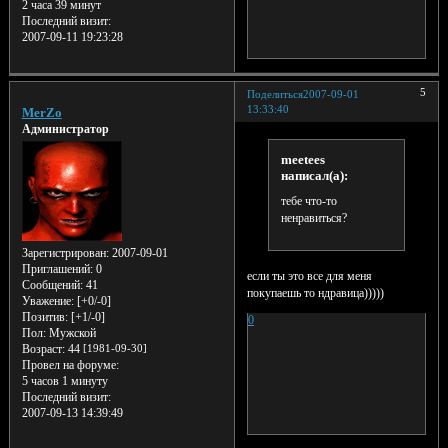
2 часа 39 минут
Последний визит:
2007-09-11 19:23:28
5
Поделиться
2007-09-01
13:33:40
MerZo
Администратор
meetees
написал(а):
тебе что-то
ненравиться?
Зарегистрирован
: 2007-09-01
Приглашений:
0
если ты это все для меня
Сообщений:
41
покупаешь то ндравица)))))
Уважение:
[+0/-0]
Позитив:
[+1/-0]
0
Пол:
Мужской
Возраст:
44
[1981-09-30]
Провел на форуме:
5 часов 1 минуту
Последний визит:
2007-09-13 14:39:49