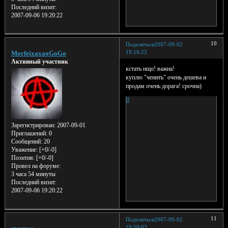
Последний визит:
2007-09-06 19:20:22
10
Поделиться
2007-09-02
19:16:22
MorfeixaxaoGoGo
Активный участник
кстать ищо! важна!
куплю "ченить" очень дешева и
продам очень дорага! срочна)
0
Зарегистрирован
: 2007-09-01
Приглашений:
0
Сообщений:
20
Уважение:
[+0/-0]
Позитив:
[+0/-0]
Провел на форуме:
3 часа 54 минуты
Последний визит:
2007-09-06 19:20:22
11
Поделиться
2007-09-02
19:59:03