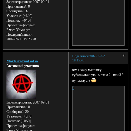
Зарегистрирован
: 2007-09-01
Приглашений:
0
Сообщений:
37
Уважение:
[+1/-0]
Позитив:
[+0/-0]
Провел на форуме:
2 часа 39 минут
Последний визит:
2007-09-11 19:23:28
9
Поделиться
2007-09-02
19:15:45
MorfeixaxaoGoGo
Активный участник
вау я хачу машинку
губазакатачную.. можна 2.. или 3 ?
ну пжалуста
0
Зарегистрирован
: 2007-09-01
Приглашений:
0
Сообщений:
20
Уважение:
[+0/-0]
Позитив:
[+0/-0]
Провел на форуме:
3 часа 54 минуты