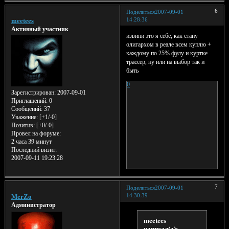
6
Поделиться
2007-09-01
14:28:36
meetees
Активный участник
извини это я себе, как стану
олигархом в реале всем куплю +
каждому по 25% фулу и куртке
трассер, ну или на выбор так и
быть
0
Зарегистрирован
: 2007-09-01
Приглашений:
0
Сообщений:
37
Уважение:
[+1/-0]
Позитив:
[+0/-0]
Провел на форуме:
2 часа 39 минут
Последний визит:
2007-09-11 19:23:28
7
Поделиться
2007-09-01
14:30:39
MerZo
Администратор
meetees
написал(а):