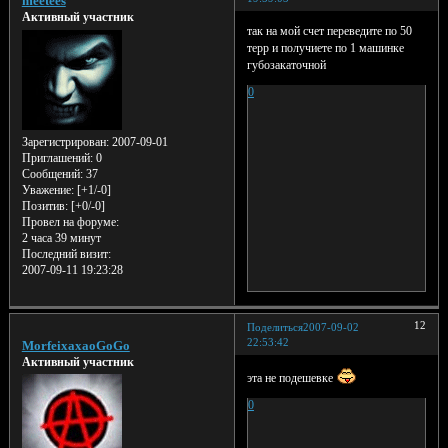
meetees
Активный участник
так на мой счет переведите по 50
терр и получиете по 1 машинке
губозакаточной
0
Зарегистрирован
: 2007-09-01
Приглашений:
0
Сообщений:
37
Уважение:
[+1/-0]
Позитив:
[+0/-0]
Провел на форуме:
2 часа 39 минут
Последний визит:
2007-09-11 19:23:28
12
Поделиться
2007-09-02
22:53:42
MorfeixaxaoGoGo
Активный участник
эта не подешевке
0