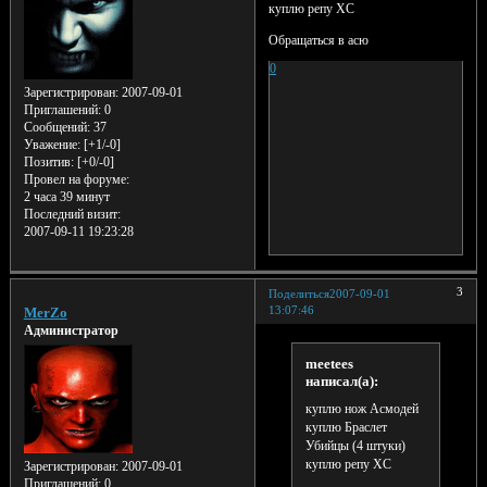
куплю репу ХС
Обращаться в асю
0
Зарегистрирован
: 2007-09-01
Приглашений:
0
Сообщений:
37
Уважение:
[+1/-0]
Позитив:
[+0/-0]
Провел на форуме:
2 часа 39 минут
Последний визит:
2007-09-11 19:23:28
3
Поделиться
2007-09-01
13:07:46
MerZo
Администратор
meetees
написал(а):
куплю нож Асмодей
куплю Браслет
Убийцы (4 штуки)
куплю репу ХС
Зарегистрирован
: 2007-09-01
Приглашений:
0