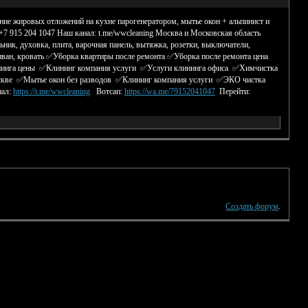
ние жировых отложений на кухне парогенератором, мытье окон + альпинист и
+7 915 204 1047 Наш канал: t.me/wwcleaning Москва и Московская область
льник, духовка, плита, варочная панель, вытяжка, розетки, выключатели,
, диван, кровать ✅Уборка квартиры после ремонта ✅Уборка после ремонта цена
ининга цены ✅Клининг компания услуги ✅Услуги клининга офиса ✅Химчистка
скве ✅Мытье окон без разводов ✅Клининг компания услуги ✅ЭКО чистка
нал:
https://t.me/wwcleaning
Вотсап:
https://wa.me/79152041047
Перейти:
Создать форум
.