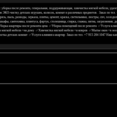
 уборка после ремонта, генеральная, поддерживающая, химчистка мягкой мебели, удале
м ЭКО-чистку детских игрушек, колясок, комнат и различных предметов. Заказ по тел. 
рязь, пыль, разводы, зеркала, плитка, цемент, краска, светильники, люстры, свч, холоди
 шкафы, сантехника, плинтуса, фартук, столешница, стирка, глажка, пятна, загрязнения
борка квартиры после ремонта цена ✅Уборка помещений после ремонта ✅Услуги кл
 мягкой мебели +на дому ✅Химчистка мягкой мебели +и ковров ✅Мытье окон +в мо
стка детских комнат ✅Услуги клининга квартир Заказ по тел. +7 915 204 1047 Наш ка