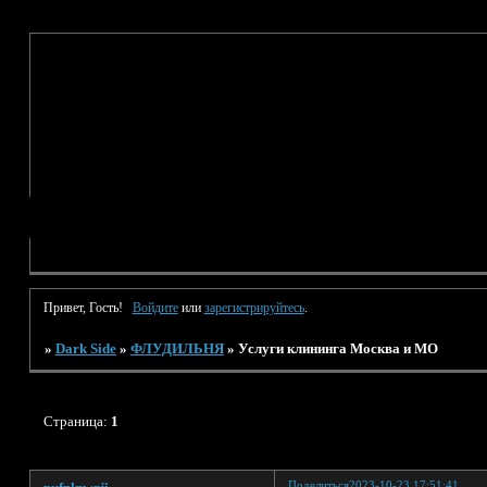
Привет, Гость!
Войдите
или
зарегистрируйтесь
.
»
Dark Side
»
ФЛУДИЛЬНЯ
»
Услуги клининга Москва и МО
Страница:
1
Поделиться
2023-10-23 17:51:41