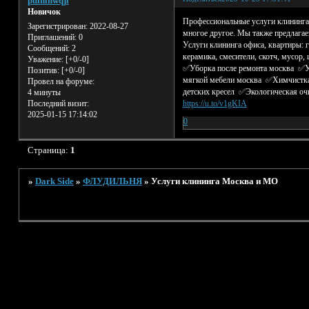
pufnlnwqji
Новичок
Профессиональные услуги клининга:
Зарегистрирован
: 2022-08-27
многое другое. Мы также предлагае
Приглашений:
0
Услуги клининга офиса, квартиры: г
Сообщений:
2
керамика, смесители, скотч, мусор,
Уважение:
[+0/-0]
✅Уборка после ремонта москва ✅У
Позитив:
[+0/-0]
мягкой мебели москва ✅Химчистка
Провел на форуме:
детских кресел ✅Экологическая очи
4 минуты
https://u.to/v1gKIA
Последний визит:
2025-01-15 17:14:02
0
Страница:
1
»
Dark Side
»
ФЛУДИЛЬНЯ
»
Услуги клининга Москва и МО